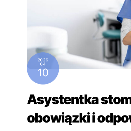
2026
04
10
Asystentka stom
obowiązki i odp