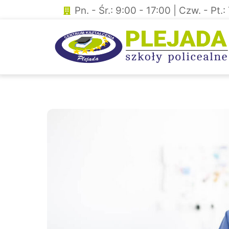
Skip
Pn. - Śr.: 9:00 - 17:00 | Czw. - Pt.
to
content