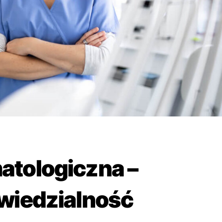
atologiczna –
owiedzialność