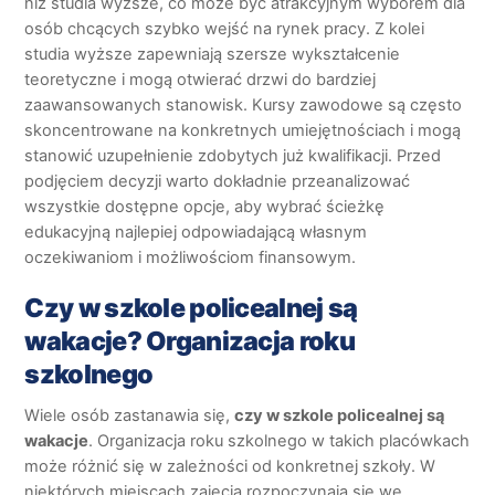
niż studia wyższe, co może być atrakcyjnym wyborem dla
osób chcących szybko wejść na rynek pracy. Z kolei
studia wyższe zapewniają szersze wykształcenie
teoretyczne i mogą otwierać drzwi do bardziej
zaawansowanych stanowisk. Kursy zawodowe są często
skoncentrowane na konkretnych umiejętnościach i mogą
stanowić uzupełnienie zdobytych już kwalifikacji. Przed
podjęciem decyzji warto dokładnie przeanalizować
wszystkie dostępne opcje, aby wybrać ścieżkę
edukacyjną najlepiej odpowiadającą własnym
oczekiwaniom i możliwościom finansowym.
Czy w szkole policealnej są
wakacje? Organizacja roku
szkolnego
Wiele osób zastanawia się,
czy w szkole policealnej są
wakacje
. Organizacja roku szkolnego w takich placówkach
może różnić się w zależności od konkretnej szkoły. W
niektórych miejscach zajęcia rozpoczynają się we